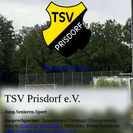
Jung-Senioren-Sport
TSV Prisdorf e.V.
Jung-Senioren-Sport
Ansprechpartner
: Jungsenioren Dienstags: ÜbungsleiterIn
gesucht (
info@tsv-prisdorf.de
), Mittwochs: Reemt Reemtsma
(
jung-senioren-sport@tsv-prisdorf.de
)