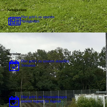
Neuigkeiten
Hier geht's zu unseren
Neuigkeiten
Termine
Hier geht's zu unseren aktuellen
Terminen
Jugend für Jugend Events
Hier geht's zu Ver­an­stal­tungen
unserer Jugend für Jugend