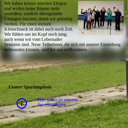
Wir haben keinen falschen Ehrgeiz
und wollen keine Bäume mehr
ausreißen, sondern altersgemäße
Übungen machen, damit wir gelenkig
bleiben. Für einen kleinen
Klönschnack ist dabei auch noch Zeit.
Wir fühlen uns im Kopf noch jung,
auch wenn wir vom Lebensalter
Senioren sind. Neue Teilnehmer, die sich mit unserer Einstellung
befreunden können, sind bei uns willkommen.
Unsere Sportangebote
Hier geht's zu unseren
Sportangebote
n