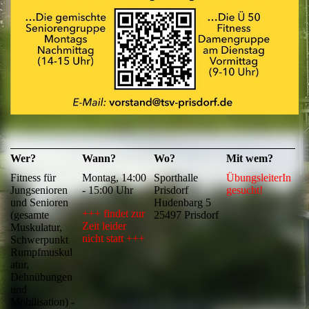
Wer?
Wann?
Wo?
Mit wem?
Fitness für
Montag,
14:00
Sporthalle
ÜbungsleiterIn
Jungsenioren
- 15:00 Uhr
Prisdorf
gesucht!
und Senioren
Hudenbarg 5
+++ findet zur
(gesamte
25497 Prisdorf
Zeit leider
Muskulatur,
nicht statt +++
Schwerpunkt
Rumpfmuskul
atur,
Dehnübungen
und
Mobilisation) -