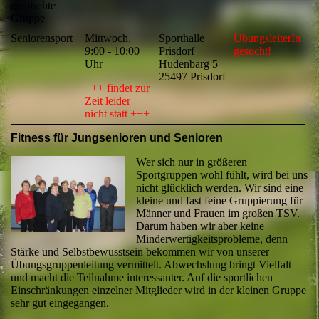
gemischte
Gruppe
Seniorensport
Mittwoch,
Sporthalle
ÜbungsleiterIn
9:00 - 10:00
Prisdorf
gesucht!
Uhr
Hudenbarg 5
25497 Prisdorf
+++ findet zur
Zeit leider
nicht statt +++
Fitness für Jungsenioren und Senioren
Wer sich nur in größeren
Sportgruppen wohl fühlt, wird bei uns
nicht glücklich werden. Wir sind eine
kleine und fast feine Gruppierung für
Männer und Frauen im großen TSV.
Darum haben wir aber keine
Minderwertigkeitsprobleme, denn
Stärke und Selbstbewusstsein bekommen wir von unserer
Übungsgruppenleitung vermittelt. Abwechslung bringt Vielfalt
und macht die Teilnahme interessanter. Auf die sportlichen
Einschränkungen einzelner Mitglieder wird in der kleinen Gruppe
sehr gut eingegangen.