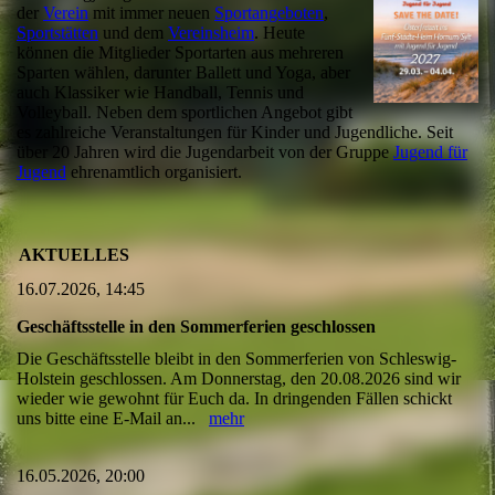
der
Verein
mit immer neuen
Sportangeboten
,
Sportstätten
und dem
Vereinsheim
. Heute
können die Mitglieder Sportarten aus mehreren
Sparten wählen, darunter Ballett und Yoga, aber
auch Klassiker wie Handball, Tennis und
Volleyball. Neben dem sportlichen Angebot gibt
es zahlreiche Veranstaltungen für Kinder und Jugendliche. Seit
über 20 Jahren wird die Jugendarbeit von der Gruppe
Jugend für
Jugend
ehrenamtlich organisiert.
AKTUELLES
16.07.2026, 14:45
Geschäftsstelle in den Sommerferien geschlossen
Die Geschäftsstelle bleibt in den Sommerferien von Schleswig-
Holstein geschlossen. Am Donnerstag, den 20.08.2026 sind wir
wieder wie gewohnt für Euch da. In dringenden Fällen schickt
uns bitte eine E-Mail an...
mehr
16.05.2026, 20:00