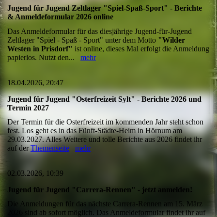
Jugend für Jugend Zeltlager "Spiel-Spaß-Sport" - Berichte
& Anmeldeformular 2026 online
Das Anmeldeformular für das diesjährige Jugend-für-Jugend
Zeltlager "Spiel - Spaß - Sport" unter dem Motto
"Wilder
Westen in Prisdorf"
ist online, dieses Mal erfolgt die Anmeldung
papierlos. Nutzt den...
mehr
18.04.2026, 20:47
Jugend für Jugend "Osterfreizeit Sylt" - Berichte 2026 und
Termin 2027
Der Termin für die Osterfreizeit im kommenden Jahr steht schon
fest. Los geht es in das Fünft-Städte-Heim in Hörnum am
29.03.2027. Alles Weitere und tolle Berichte aus 2026 findet ihr
auf der
Themenseite
mehr
02.03.2026, 10:39
Jugend für Jugend "Carrera-Rennen" - jetzt anmelden!
Die Anmeldungen für das nächste Carrera-Rennen am 15. März
2026 sind ab sofort möglich. Das Anmeldeformular findet ihr auf