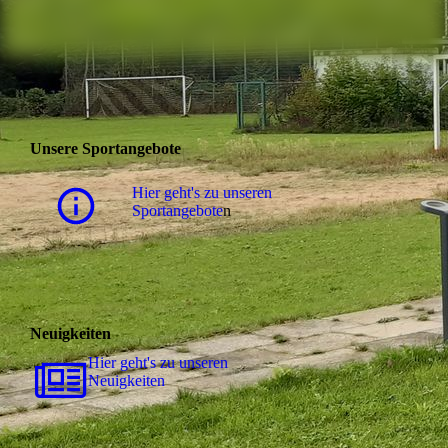
Unsere Sportangebote
Hier geht's zu unseren
Sportangebote
n
Neuigkeiten
Hier geht's zu unseren
Neuigkeiten