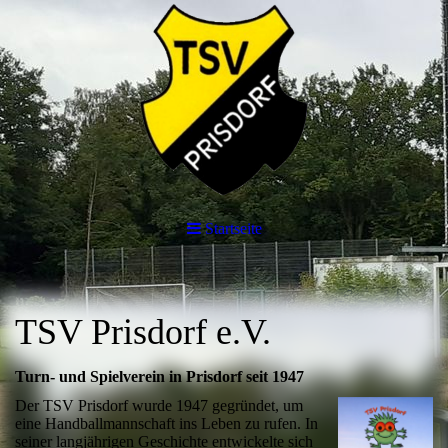
Startseite
TSV Prisdorf e.V.
Turn- und Spielverein in Prisdorf seit 1947
Der TSV Prisdorf wurde 1947 gegründet, um
eine Handballmannschaft ins Leben zu rufen. In
seiner langjährigen Geschichte entwickelte sich