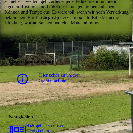
schneller – weiter“ geht, arbeitet jede Teilnehmerin in ihrem
eigenen Rhythmus und führt die Übungen im persönlichen
Können und Tempo aus. Es wäre toll, wenn wir noch Verstärkung
bekommen. Ein Einstieg ist jederzeit möglich! Bitte bequeme
Kleidung, warme Socken und eine Matte mitbringen.
Unsere Sportangebote
Hier geht's zu unseren
Sportangebote
n
Neuigkeiten
Hier geht's zu unseren
Neuigkeiten