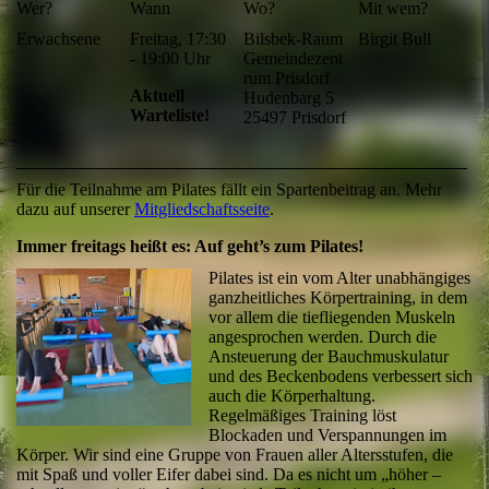
Wer?
Wann
Wo?
Mit wem?
Erwachsene
Freitag,
17:30
Bilsbek-Raum
Birgit Bull
- 19:00 Uhr
Gemeindezent
rum Prisdorf
Aktuell
Hudenbarg 5
Warteliste!
25497 Prisdorf
Für die Teilnahme am Pilates fällt ein Spartenbeitrag an. Mehr
dazu auf unserer
Mitgliedschaftsseite
.
Immer freitags heißt es: Auf geht’s zum Pilates!
Pilates ist ein vom Alter unabhängiges
ganzheitliches Körpertraining, in dem
vor allem die tiefliegenden Muskeln
angesprochen werden. Durch die
Ansteuerung der Bauchmuskulatur
und des Beckenbodens verbessert sich
auch die Körperhaltung.
Regelmäßiges Training löst
Blockaden und Verspannungen im
Körper. Wir sind eine Gruppe von Frauen aller Altersstufen, die
mit Spaß und voller Eifer dabei sind. Da es nicht um „höher –