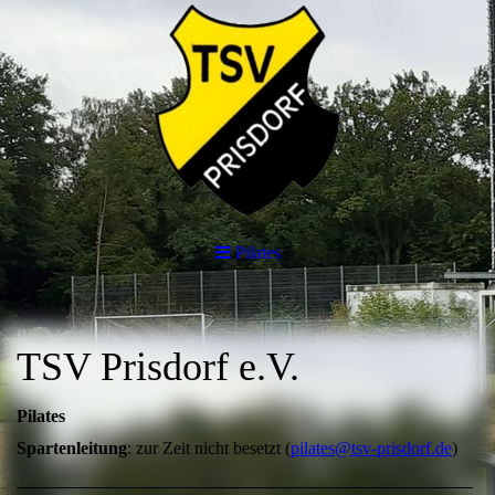
Pilates
TSV Prisdorf e.V.
Pilates
Spartenleitung
: zur Zeit nicht besetzt (
pilates@tsv-prisdorf.de
)